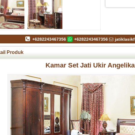
+6282243467356
+6282243467356
jatiklasi
ail Produk
Kamar Set Jati Ukir Angelika