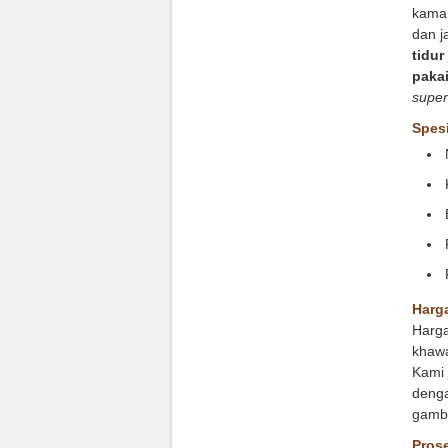
kamar
dan j
tidur
pakai
super
Spesi
Harga
Harga
khawa
Kami 
denga
gamba
Prose