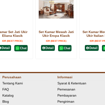
amar Set Jati Ukir
Set Kamar Mewah Jati
Set Kamar Me
Eliana Klasik
Ukir Eropa Klasik
Ukir Italian 
IDR (BEST PRICE)
IDR (BEST PRICE)
IDR (BEST P
Detail
Detail
Detail
Chat
Chat
Perusahaan
Informasi
Tentang Kami
Syarat & Ketentuan
FAQ
Pemesanan
Katalog
Pembayaran
Blog
Pengiriman