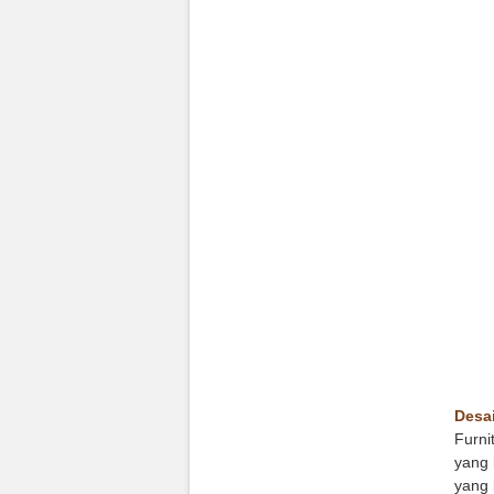
Desai
Furni
yang 
yang 