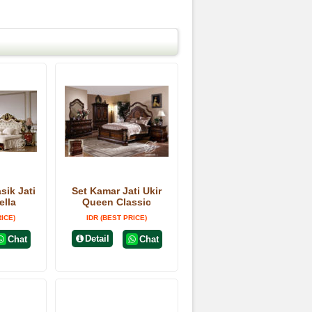
sik Jati
Set Kamar Jati Ukir
ella
Queen Classic
RICE)
IDR (BEST PRICE)
Detail
Chat
Chat