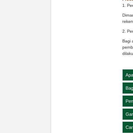
1. Pe
Diman
reken
2. Pe
Bagi 
pembe
dilak
Apa
Bag
Pen
Gar
Car