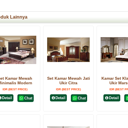
oduk Lainnya
Set Kamar Mewah
Set Kamar Mewah Jati
Kamar Set Kla
inimalis Modern
Ukir Citra
Ukir Mars
IDR (BEST PRICE)
IDR (BEST PRICE)
IDR (BEST P
Detail
Detail
Detail
Chat
Chat