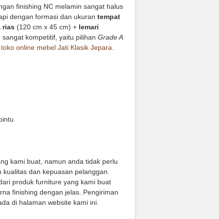
dengan finishing NC melamin sangat halus
gkapi dengan formasi dan ukuran
tempat
 rias
(120 cm x 45 cm) +
lemari
angat kompetitif, yaitu pilihan
Grade A
i
toko online mebel Jati Klasik Jepara
.
pintu
ang kami buat, namun anda tidak perlu
 kualitas dan kepuasan pelanggan.
ari produk furniture yang kami buat
na finishing dengan jelas. Pengiriman
da di halaman website kami ini.