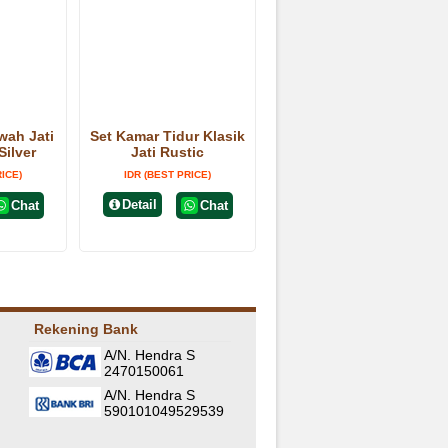
wah Jati
Set Kamar Tidur Klasik
Silver
Jati Rustic
RICE)
IDR (BEST PRICE)
Detail
Chat
Chat
Rekening Bank
A/N. Hendra S
2470150061
A/N. Hendra S
590101049529539