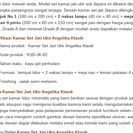
 tidur mewah anda. Model set kamar jati ukir asli Jepara ini dibaluti 
angka panjangnya sangat terjaga. Desain kamar set jati Jepara dilen
 jok No 1
(180 cm x 200 cm) +
2 nakas lampu
(40 cm x 40 cm) +
meja
an 4 pintu
(200 cm x 60 cm x 210 cm) sangat pas dengan harga yang s
,
Grade A
dan minimal
Grade B
dengan mudah anda dapatkan melalu
fikasi Kamar Set Jati Ukir Angelika Klasik
Nama produk : Kamar Set Jati Ukir Angelika Klasik
Kode produk : KSD-JK-82
Bahan baku : kayu jati perhutani
Formasi : tempat tidur + 2 nakas lampu + meja rias + lemari pakaian 4 
Finishing : salak semi melamin
 Kamar Set Jati Ukir Angelika Klasik
 set kamar tidur minimalis yang kami berikan sesuai dengan produk y
tir ataupun ragu mengenai kualitas karena kami selalu mengutamakan
juga menyediakan jasa pelayanan pemesanan produk furniture selain d
n cara mengirim contoh gambar desain beserta spesifikasi ukuran, war
r desain dapat dilakukan melalui email atau kontak kami yang sudah a
s Order Kamar Set Jati Ukir Angelika Klasik