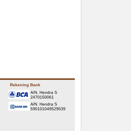
Rekening Bank
A/N. Hendra S
2470150061
A/N. Hendra S
590101049529539